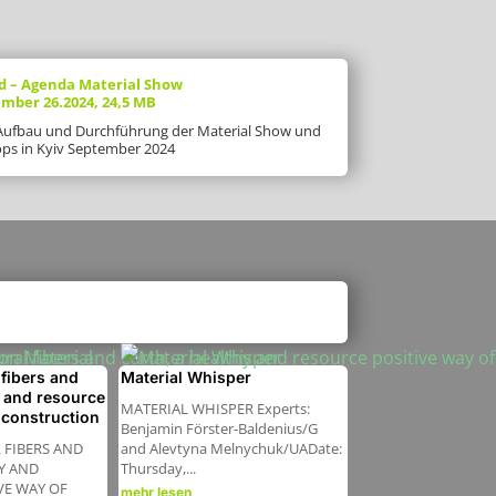
 – Agenda Material Show
mber 26.2024, 24,5 MB
 Aufbau und Durchführung der Material Show und
ps in Kyiv September 2024
 fibers and
Material Whisper
y and resource
MATERIAL WHISPER Experts:
 construction
Benjamin Förster-Baldenius/G
 FIBERS AND
and Alevtyna Melnychuk/UADate:
Y AND
Thursday,...
VE WAY OF
mehr lesen