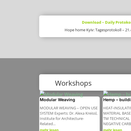
Download – Daily Protoko
Hope home Kyiv: Tagesprotokoll – 21
Workshops
Modular Weaving
Hemp – buildi
MODULAR WEAVING – OPEN USE
HEAT-INSULATI
SYSTEM Experts: Dr. Alexa Kreissl,
MATERIAL BAS
Institute for Architecture-
TM TECHNICAL
Related...
NEGATIVE CARB
mehr lesen
mehr lesen