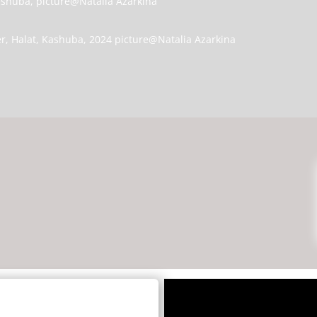
ashuba, picture@Natalia Azarkina
 Halat, Kashuba, 2024 picture@Natalia Azarkina