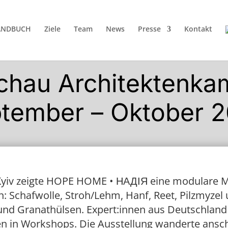
ANDBUCH
Ziele
Team
News
Presse
Kontakt
schau Architektenka
tember – Oktober 
Kyiv zeigte HOPE HOME • НАДІЯ eine modulare M
 Schafwolle, Stroh/Lehm, Hanf, Reet, Pilzmyze
und Granathülsen. Expert:innen aus Deutschland
 in Workshops. Die Ausstellung wanderte anschl