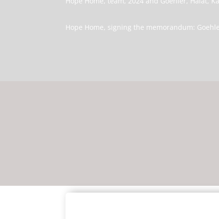
Hope Home, team, 2024 and Goehler, Halat, K
Hope Home, signing the memorandum: Goehler,