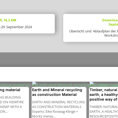
ll
,
16,2 MB
Download
Septe
.–29. September 2024
Übersicht und Ablaufplan der
Worksho
ng material
Earth and Mineral recycling
Timber, natural
as construction Material
earth, a health
NG BUILDING
positive way of
ED ON HEMPIRE
EARTH AND MINERAL RECYCLING
 HEMP WITH A
AS CONSTRUCTION MATERIALS
TIMBER, NATURAL
ON...
Experts: Eike Roswag-Klinge +
EARTH, A HEALTH
Moritz Henes...
RESOURCEPOSITI