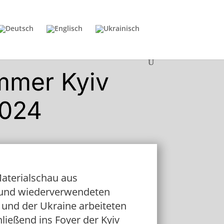
mmer Kyiv
2024
aterialschau aus
l und wiederverwendeten
 und der Ukraine arbeiteten
ießend ins Foyer der Kyiv