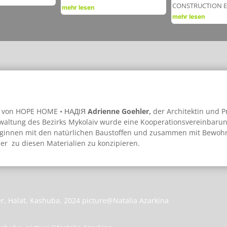
CONSTRUCTION Expe
mehr lesen
mehr lesen
 von
HOPE HOME • НАДІЯ
Adrienne Goehler,
der Architektin und P
rwaltung des Bezirks Mykolaiv wurde eine Kooperationsvereinbaru
eginnen mit den natürlichen Baustoffen und zusammen mit Bewohne
r zu diesen Materialien zu konzipieren.
 Halat, Kashuba, 2024 picture@Natalia Azarkina