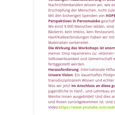
Nachrichtenkanälen wissen wir, wie e
Erschöpfung der Menschen, nicht zuletz
Mit den bisherigen Spenden von
HOPE
Perspektiven in Pervomaiske
geschaf
Wo einst 9.000 Menschen lebten, sind 
Bäckerei, kein Imbiss, kein Restauran
Hanf/Kalkverbindungen haben wir mit 
Materialien vorbereitet.
Die Wirkung des Workshops ist enor
meiner Oma reparieren« zu: »Können w
Selbstwirksamkeit und Gemeinschaft e
fertiggestellt werden.
Herausforderung
: Internationale Hilf
Unsere Vision
: Ein dauerhaftes Pilotp
transdisziplinärem Wissen und echter 
Was wir jetzt
im Anschluss an diese g
Jugendliche In Hanf-, und Lehmbau er
Mentor:innen ausgebildet! Und dies a
und Rosen zurückgekommen ist. Und dam
Video:
https://www.youtube.com/wa