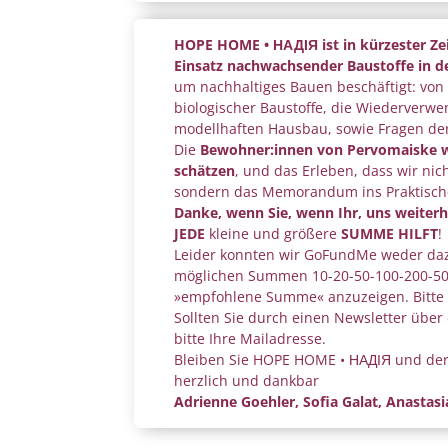
HOPE HOME • НАДІЯ ist in kürzester Ze
Einsatz nachwachsender Baustoffe in 
um nachhaltiges Bauen beschäftigt: v
biologischer Baustoffe, die Wiederverw
modellhaften Hausbau, sowie Fragen der 
Die
Bewohner:innen von Pervomaiske wi
schätzen
, und das Erleben, dass wir n
sondern das Memorandum ins Praktische
Danke, wenn Sie, wenn Ihr, uns weiterh
JEDE
kleine und größere
SUMME
HILFT
!
Leider konnten wir GoFundMe weder da
möglichen Summen 10-20-50-100-200-50
»empfohlene Summe« anzuzeigen. Bitte 
Sollten Sie durch einen Newsletter über
bitte Ihre Mailadresse.
Bleiben Sie HOPE HOME • НАДІЯ und der
herzlich und dankbar
Adrienne Goehler, Sofia Galat, Anastas