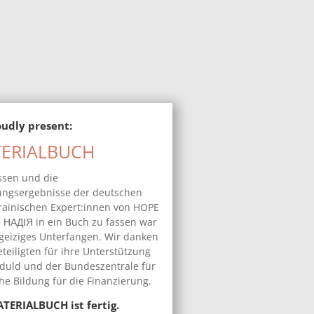
zt online OPEN
FREE DOWNLOAD
dreisprachig
udly present:
ERIALBUCH
ssen und die
ungsergebnisse der deutschen
rainischen Expert:innen von HOPE
 НАДІЯ in ein Buch zu fassen war
geiziges Unterfangen. Wir danken
eteiligten für ihre Unterstützung
duld und der Bundeszentrale für
che Bildung für die Finanzierung.
TERIALBUCH ist fertig.