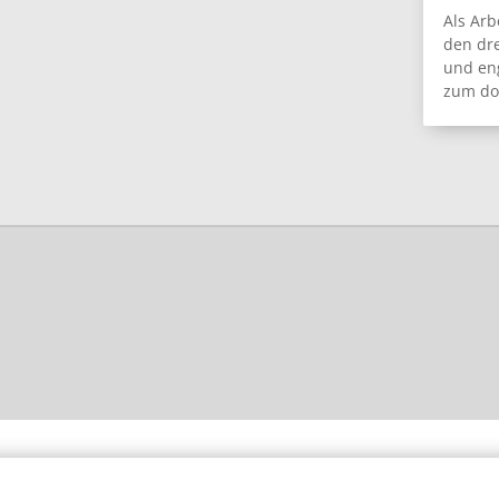
Als Arb
den dre
und eng
zum do