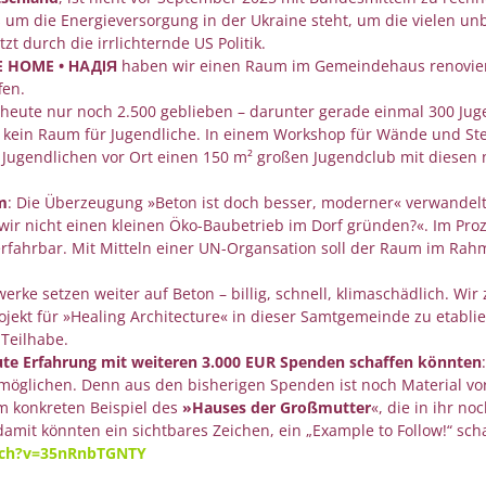
s um die Energieversorgung in der Ukraine steht, um die vielen
t durch die irrlichternde US Politik.
 HOME • НАДІЯ
haben wir einen Raum im Gemeindehaus renovie
fen.
heute nur noch 2.500 geblieben – darunter gerade einmal 300 Jugen
t, kein Raum für Jugendliche. In einem Workshop für Wände und S
Jugendlichen vor Ort einen 150 m² großen Jugendclub mit diesen n
m
: Die Überzeugung »Beton ist doch besser, moderner« verwandelte
ir nicht einen kleinen Öko-Baubetrieb im Dorf gründen?«. Im Pro
rfahrbar. Mit Mitteln einer UN-Organsation soll der Raum im Ra
swerke setzen weiter auf Beton – billig, schnell, klimaschädlich. Wir
rojekt für »Healing Architecture« in dieser Samtgemeinde zu etabli
Teilhabe.
ute Erfahrung mit weiteren 3.000 EUR Spenden schaffen könnten
möglichen. Denn aus den bisherigen Spenden ist noch Material v
m konkreten Beispiel des
»Hauses der Großmutter
«, die in ihr no
it könnten ein sichtbares Zeichen, ein „Example to Follow!“ scha
tch?v=35nRnbTGNTY