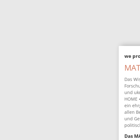
jet
we pro
MAT
Das Wi
Forsch
und uk
HOME •
ein ehr
allen B
und Ge
politis
Das MA