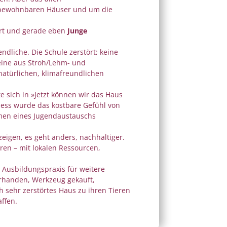
 unbewohnbaren Häuser und um die
rt und gerade eben
Junge
dliche. Die Schule zerstört; keine
teine aus Stroh/Lehm- und
atürlichen, klimafreundlichen
 sich in »Jetzt können wir das Haus
zess wurde das kostbare Gefühl von
hmen eines Jugendaustauschs
 zeigen, es geht anders, nachhaltiger.
eren – mit lokalen Ressourcen,
: Ausbildungspraxis für weitere
orhanden, Werkzeug gekauft,
ch sehr zerstörtes Haus zu ihren Tieren
ffen.