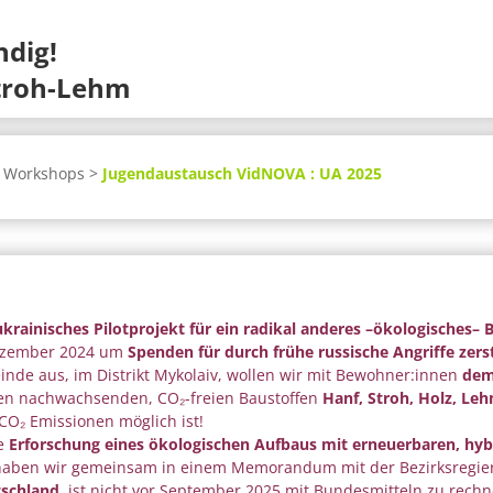
dig!
Stroh-Lehm
: Workshops >
Jugendaustausch VidNOVA : UA 2025
rainisches Pilotprojekt für ein radikal anderes –ökologisches– 
 Dezember 2024 um
Spenden für durch frühe russische Angriffe zers
inde aus, im Distrikt Mykolaiv, wollen wir mit Bewohner:innen
dem
den nachwachsenden, CO₂-freien Baustoffen
Hanf, Stroh, Holz, Leh
CO₂ Emissionen möglich ist!
ie
Erforschung eines ökologischen Aufbaus mit erneuerbaren, hyb
 haben wir gemeinsam in einem Memorandum mit der Bezirksregie
tschland
, ist nicht vor September 2025 mit Bundesmitteln zu rechn