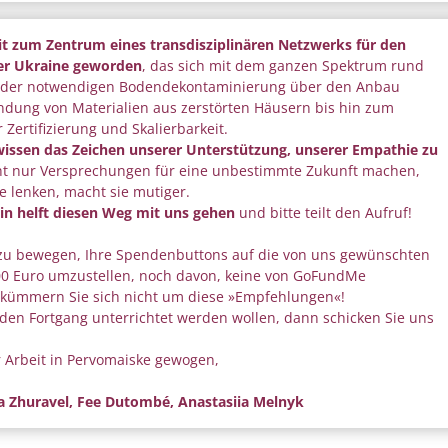
it zum Zentrum eines transdisziplinären Netzwerks für den
der Ukraine geworden
, das sich mit dem ganzen Spektrum rund
on der notwendigen Bodendekontaminierung über den Anbau
endung von Materialien aus zerstörten Häusern bis hin zum
Zertifizierung und Skalierbarkeit.
ssen das Zeichen unserer Unterstützung, unserer Empathie zu
icht nur Versprechungen für eine unbestimmte Zukunft machen,
 lenken, macht sie mutiger.
in helft diesen Weg mit uns gehen
und bitte teilt den Aufruf!
zu bewegen, Ihre Spendenbuttons auf die von uns gewünschten
0 Euro umzustellen, noch davon, keine von GoFundMe
kümmern Sie sich nicht um diese »Empfehlungen«!
 den Fortgang unterrichtet werden wollen, dann schicken Sie uns
 Arbeit in Pervomaiske gewogen,
ia Zhuravel, Fee Dutombé, Anastasiia Melnyk