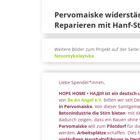
Pervomaiske widerstän
Reparieren mit Hanf-
Weitere Bilder zum Projekt auf der Seite
Novomykolayivka
Liebe Spender*innen,
HOPE HOME • НАДІЯ ist ein deutsch-uk
von
Be An Angel e.V.
bitten wir seit
in Pervomaiske
. Von dieser Samtgeme
Betonindustrie die Stirn bieten
: mit 
dadurch zeigen, dass ein Bauen ohne 
Pervomaiske
will zum
Pilotdorf
für d
werden.
Arbeitsplätze
schaffen. Dies
vorläufigen Haushaltsführung in Deu